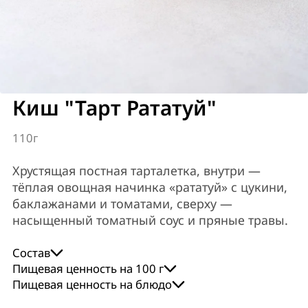
Киш "Тарт Рататуй"
110г
Хрустящая постная тарталетка, внутри —
тёплая овощная начинка «рататуй» с цукини,
баклажанами и томатами, сверху —
насыщенный томатный соус и пряные травы.
Состав
постное тесто для тарталетки (пшеничная мука,
Пищевая ценность на 100 г
миндальная мука, вода, соль, оливковое масло),
Пищевая ценность на блюдо
energy
proteins
fat
carbohydrates
овощная начинка «Рататуй» (цукини, баклажаны,
94,0
energy
2,0
proteins
3,0
fat
13,0
carbohydrates