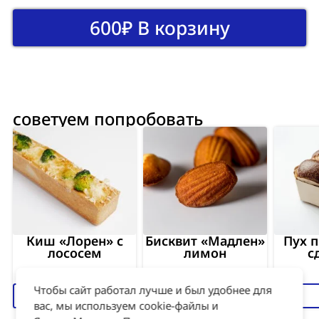
томаты, томатный соус (томаты в собственном
103,0
2,0
4,0
14,0
600
₽
В корзину
соку, специя паприка/копчёная паприка, кетчуп
томатный, соус малиновый, соль, чеснок печёный,
белый молотый перец, сахар песок, базилик,
оливковое масло., чеснок, базилик, паприка,
растительное масло, соль, перец).
советуем попробовать
Киш «Лорен» с
Бисквит «Мадлен»
Пух 
лососем
лимон
с
Чтобы сайт работал лучше и был удобнее для
950
₽
170
₽
вас, мы используем cookie-файлы и
Взглянуть на витрину