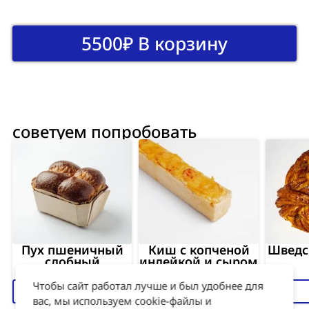
сливочное масло, вода, соль).
208,0
energy
4,0
proteins
12,0
fat
20,0
carbohydrates
2 505,0
52,0
146,0
245,0
5500
₽
В корзину
советуем попробовать
Пух пшеничный
Киш с копченой
Шведс
сдобный
индейкой и сыром
чеддер
Чтобы сайт работал лучше и был удобнее для
450
₽
1050
₽
вас, мы используем cookie-файлы и
Взглянуть на витрину